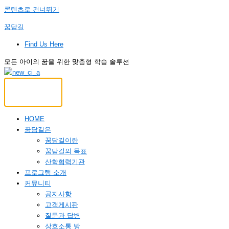
콘텐츠로 건너뛰기
꿈담길
Find Us Here
모든 아이의 꿈을 위한 맞춤형 학습 솔루션
HOME
꿈담길은
꿈담길이란
꿈담길의 목표
산학협력기관
프로그램 소개
커뮤니티
공지사항
고객게시판
질문과 답변
상호소통 방