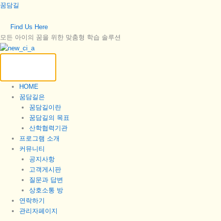
콘
꿈담길
텐
츠
Find Us Here
로
모든 아이의 꿈을 위한 맞춤형 학습 솔루션
건
너
뛰
기
HOME
꿈담길은
꿈담길이란
꿈담길의 목표
산학협력기관
프로그램 소개
커뮤니티
공지사항
고객게시판
질문과 답변
상호소통 방
연락하기
관리자페이지