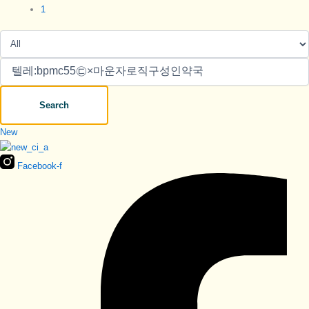
1
Search
New
Facebook-f