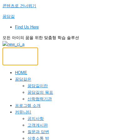
콘텐츠로 건너뛰기
꿈담길
Find Us Here
모든 아이의 꿈을 위한 맞춤형 학습 솔루션
HOME
꿈담길은
꿈담길이란
꿈담길의 목표
산학협력기관
프로그램 소개
커뮤니티
공지사항
고객게시판
질문과 답변
상호소통 방