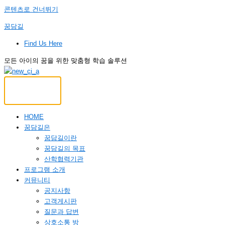
콘텐츠로 건너뛰기
꿈담길
Find Us Here
모든 아이의 꿈을 위한 맞춤형 학습 솔루션
HOME
꿈담길은
꿈담길이란
꿈담길의 목표
산학협력기관
프로그램 소개
커뮤니티
공지사항
고객게시판
질문과 답변
상호소통 방