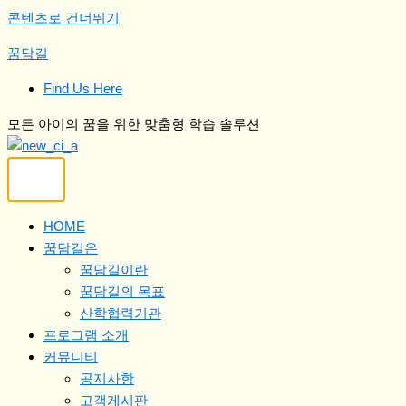
콘텐츠로 건너뛰기
꿈담길
Find Us Here
모든 아이의 꿈을 위한 맞춤형 학습 솔루션
HOME
꿈담길은
꿈담길이란
꿈담길의 목표
산학협력기관
프로그램 소개
커뮤니티
공지사항
고객게시판