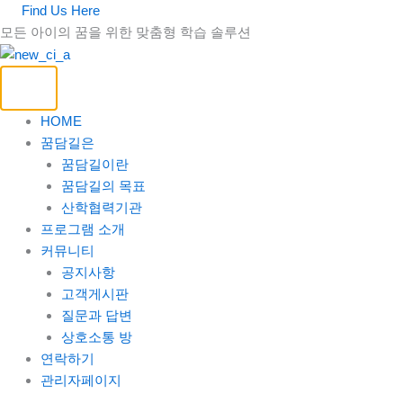
콘
Find Us Here
텐
모든 아이의 꿈을 위한 맞춤형 학습 솔루션
츠
로
건
너
HOME
뛰
꿈담길은
기
꿈담길이란
꿈담길의 목표
산학협력기관
프로그램 소개
커뮤니티
공지사항
고객게시판
질문과 답변
상호소통 방
연락하기
관리자페이지