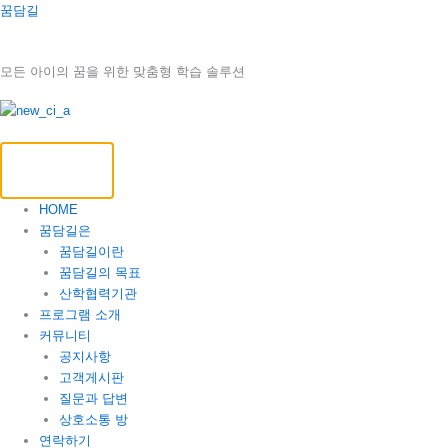
콘
꿈담길
텐
츠
모든 아이의 꿈을 위한 맞춤형 학습 솔루션
로
건
너
뛰
기
HOME
꿈담길은
꿈담길이란
꿈담길의 목표
산학협력기관
프로그램 소개
커뮤니티
공지사항
고객게시판
질문과 답변
상호소통 방
연락하기