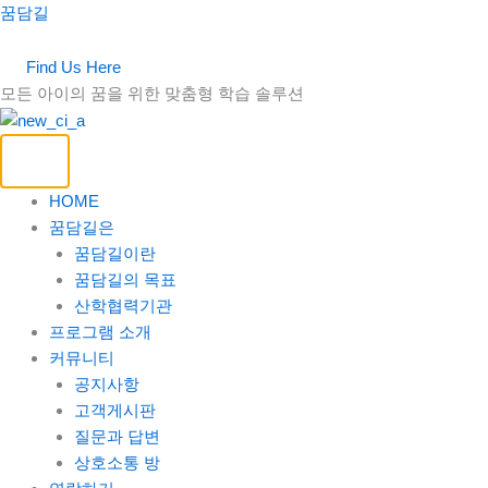
콘
꿈담길
텐
츠
Find Us Here
로
모든 아이의 꿈을 위한 맞춤형 학습 솔루션
건
너
뛰
기
HOME
꿈담길은
꿈담길이란
꿈담길의 목표
산학협력기관
프로그램 소개
커뮤니티
공지사항
고객게시판
질문과 답변
상호소통 방