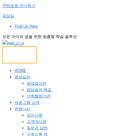
콘텐츠로 건너뛰기
꿈담길
Find Us Here
모든 아이의 꿈을 위한 맞춤형 학습 솔루션
HOME
꿈담길은
꿈담길이란
꿈담길의 목표
산학협력기관
프로그램 소개
커뮤니티
공지사항
고객게시판
질문과 답변
상호소통 방