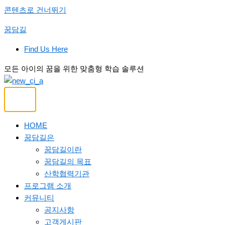
콘텐츠로 건너뛰기
꿈담길
Find Us Here
모든 아이의 꿈을 위한 맞춤형 학습 솔루션
HOME
꿈담길은
꿈담길이란
꿈담길의 목표
산학협력기관
프로그램 소개
커뮤니티
공지사항
고객게시판