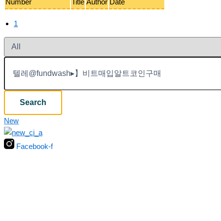
Number
Title
Author
Date
1
Search
New
Facebook-f