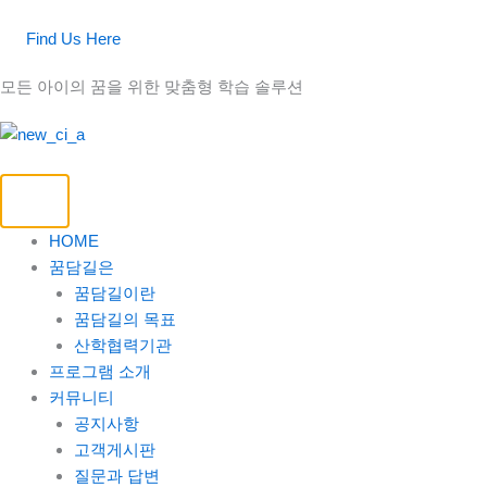
콘
텐
Find Us Here
츠
모든 아이의 꿈을 위한 맞춤형 학습 솔루션
로
건
너
뛰
기
HOME
꿈담길은
꿈담길이란
꿈담길의 목표
산학협력기관
프로그램 소개
커뮤니티
공지사항
고객게시판
질문과 답변