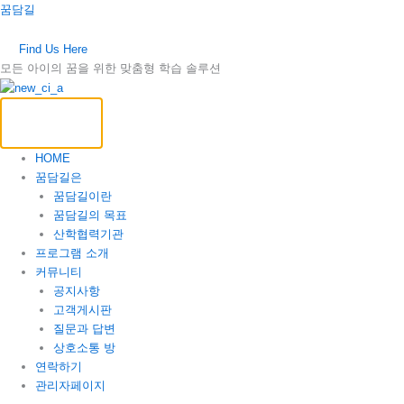
콘
꿈담길
텐
츠
Find Us Here
로
모든 아이의 꿈을 위한 맞춤형 학습 솔루션
건
너
뛰
기
HOME
꿈담길은
꿈담길이란
꿈담길의 목표
산학협력기관
프로그램 소개
커뮤니티
공지사항
고객게시판
질문과 답변
상호소통 방
연락하기
관리자페이지