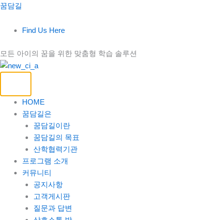
콘
꿈담길
텐
츠
Find Us Here
로
건
모든 아이의 꿈을 위한 맞춤형 학습 솔루션
너
뛰
기
HOME
꿈담길은
꿈담길이란
꿈담길의 목표
산학협력기관
프로그램 소개
커뮤니티
공지사항
고객게시판
질문과 답변
상호소통 방