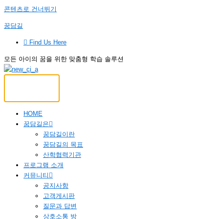
콘텐츠로 건너뛰기
꿈담길
Find Us Here
모든 아이의 꿈을 위한 맞춤형 학습 솔루션
HOME
꿈담길은
꿈담길이란
꿈담길의 목표
산학협력기관
프로그램 소개
커뮤니티
공지사항
고객게시판
질문과 답변
상호소통 방