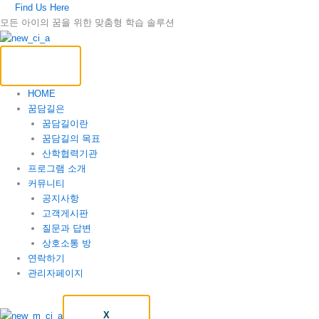
콘
Find Us Here
텐
모든 아이의 꿈을 위한 맞춤형 학습 솔루션
츠
로
건
너
HOME
뛰
꿈담길은
기
꿈담길이란
꿈담길의 목표
산학협력기관
프로그램 소개
커뮤니티
공지사항
고객게시판
질문과 답변
상호소통 방
연락하기
관리자페이지
X