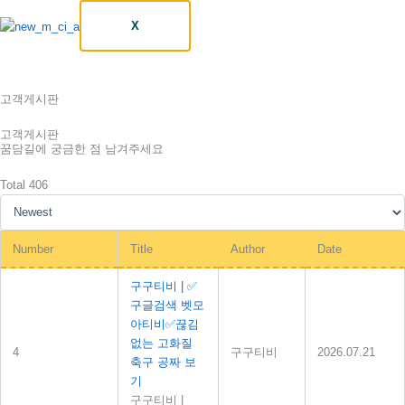
X
고객게시판
고객게시판
꿈담길에 궁금한 점 남겨주세요
Total 406
Number
Title
Author
Date
구구티비 | ✅
구글검색 벳모
아티비✅끊김
없는 고화질
4
구구티비
2026.07.21
축구 공짜 보
기
구구티비
|