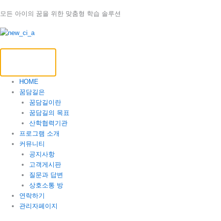
콘
모든 아이의 꿈을 위한 맞춤형 학습 솔루션
텐
츠
로
건
너
뛰
기
HOME
꿈담길은
꿈담길이란
꿈담길의 목표
산학협력기관
프로그램 소개
커뮤니티
공지사항
고객게시판
질문과 답변
상호소통 방
연락하기
관리자페이지