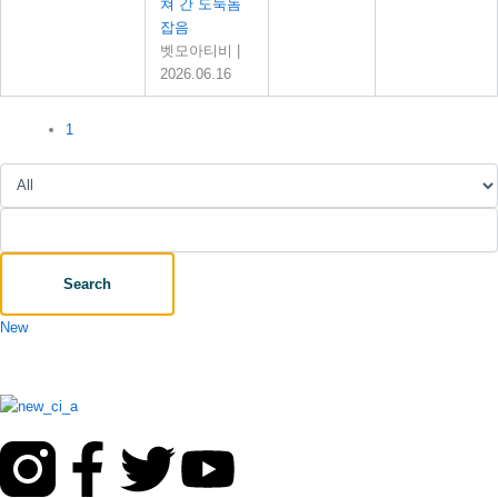
쳐 간 도둑놈
잡음
벳모아티비
|
2026.06.16
1
Search
New
F
T
Y