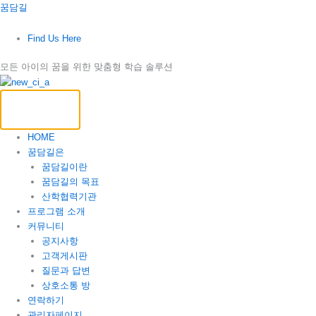
콘
꿈담길
텐
츠
Find Us Here
로
건
모든 아이의 꿈을 위한 맞춤형 학습 솔루션
너
뛰
기
HOME
꿈담길은
꿈담길이란
꿈담길의 목표
산학협력기관
프로그램 소개
커뮤니티
공지사항
고객게시판
질문과 답변
상호소통 방
연락하기
관리자페이지